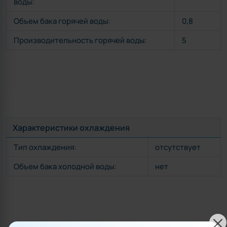
воды:
Объем бака горячей воды:
0,8
Производительность горячей воды:
5
Характеристики охлаждения
Тип охлаждения:
отсутствует
Объем бака холодной воды:
нет