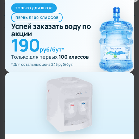
ТОЛЬКО ДЛЯ ШКОЛ
Размеры
ПЕРВЫЕ 100 КЛАССОВ
Вес:
2.5 кг
Успей заказать воду по
акции
Ширина х Высота х Длина:
270 x 370 x 275 мм
190
Количество в упаковке:
1
руб/бут*
Только для первых
100 классов
* Для остальных цена 245 руб/бут.
Дополнительные характеристики
Тип конструкции:
Настольный
Вариант загрузки бутыли:
Верхняя
Наличие шкафа -
нет
холодильника: