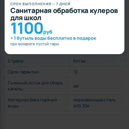
СРОК ВЫПОЛНЕНИЯ — 7 ДНЕЙ
Наличие шкафа:
нет
Санитарная обработка кулеров
для школ
Тип кранов:
нажим сверху
1100
Наличие 3-го крана:
нет
руб
+ 1 бутыль воды бесплатно в подарок
Цвет:
Белый
при возврате пустой тары
Бренд:
Lesoto
Страна:
Китай
Срок гарантии:
12
Съемный лоток для сбора
да
капель:
Материал бака горячей
нержавеющая сталь
воды:
AISI 304