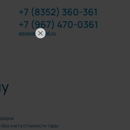
+7 (8352) 360-361
+7 (967) 470-0361
aquayar@mail.ru
пу
одарок
 без учета стоимости тары