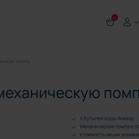
0
ческую помпу
механическую пом
4 бутылей воды Акваяр
Механическая помпа в п
стоимость акции указана