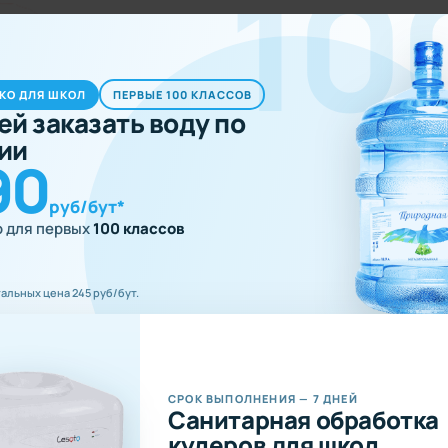
10
5350 ₽
КО ДЛЯ ШКОЛ
ПЕРВЫЕ 100 КЛАССОВ
ей заказать воду по
ии
В корзи
-
90
руб/бут*
о для первых
100 классов
тальных цена 245 руб/бут.
СРОК ВЫПОЛНЕНИЯ — 7 ДНЕЙ
Санитарная обработка
кулеров для школ