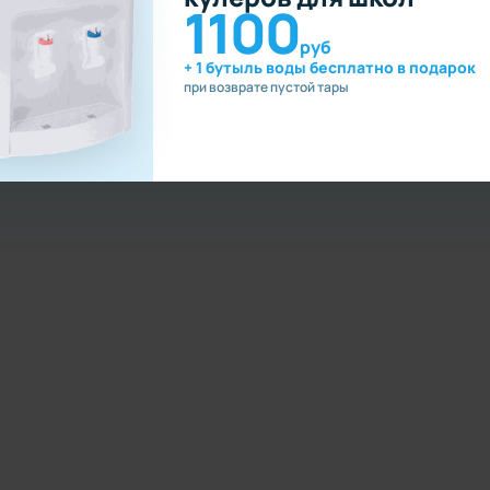
1100
руб
+ 1 бутыль воды бесплатно в подарок
при возврате пустой тары