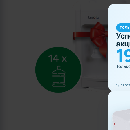
ТОЛЬ
Усп
акц
1
Тольк
* Для ос