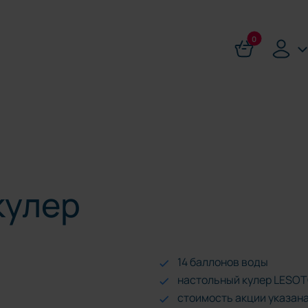
0
кулер
14 баллонов воды
настольный кулер LESOTO
стоимость акции указана